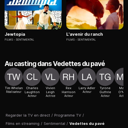
Jewtopia
L'avenir du ranch
FILMS
SENTIMENTAL
FILMS
SENTIMENTAL
Au casting dans Vedettes du pavé
Tim Whelan
Charles
Vivien
Rex
Larry Adler
Tyrone
Maire
Réalisateur
Laughton
Leigh
Harrison
Acteur
Guthrie
O'Neil
Acteur
Actrice
Acteur
Acteur
Acteur
Regarder la TV en direct
/
Programme TV
/
Films en streaming
/
Sentimental
/
Vedettes du pavé