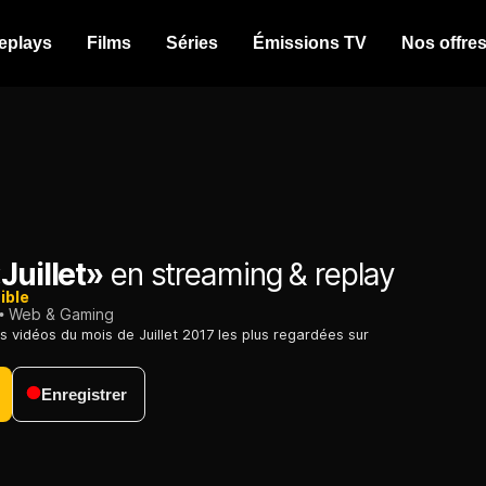
eplays
Films
Séries
Émissions TV
Nos offre
Juillet»
en streaming & replay
ible
Web & Gaming
s vidéos du mois de Juillet 2017 les plus regardées sur
Enregistrer