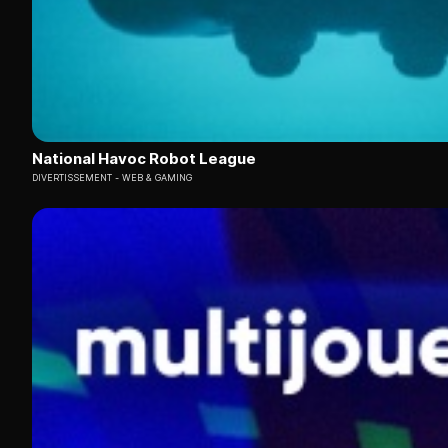
National Havoc Robot League
DIVERTISSEMENT
WEB & GAMING