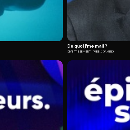
De quoi j'me mail ?
DIVERTISSEMENT
WEB & GAMING