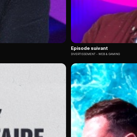
Episode suivant
DIVERTISSEMENT
WEB & GAMING