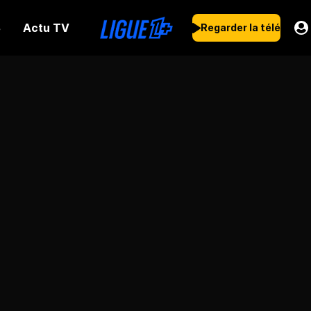
Actu TV
s
Regarder la télé