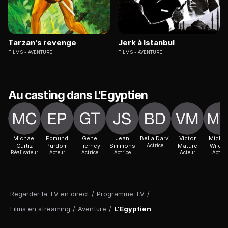
Tarzan's revenge
Jerk à Istanbul
FILMS
AVENTURE
FILMS
AVENTURE
Au casting dans L'Egyptien
Michael
Edmund
Gene
Jean
Bella Darvi
Victor
Michae
Curtiz
Purdom
Tierney
Simmons
Actrice
Mature
Wildin
Réalisateur
Acteur
Actrice
Actrice
Acteur
Acteur
Regarder la TV en direct
/
Programme TV
/
Films en streaming
/
Aventure
/
L'Egyptien