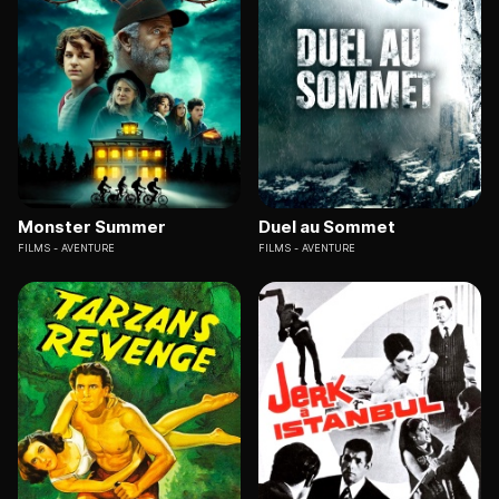
Monster Summer
Duel au Sommet
FILMS
AVENTURE
FILMS
AVENTURE