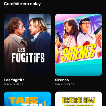
Comédie en replay
Les fugitifs
Sirènes
FILMS
COMÉDIE
FILMS
COMÉDIE