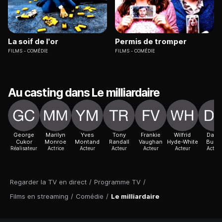
La soif de l'or
Permis de tromper
FILMS
COMÉDIE
FILMS
COMÉDIE
Au casting dans Le milliardaire
George
Marilyn
Yves
Tony
Frankie
Wilfrid
David
Cukor
Monroe
Montand
Randall
Vaughan
Hyde-White
Burn
Réalisateur
Actrice
Acteur
Acteur
Acteur
Acteur
Acteur
Regarder la TV en direct
/
Programme TV
/
Films en streaming
/
Comédie
/
Le milliardaire