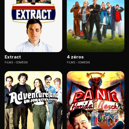
Extract
4 zéros
FILMS
COMÉDIE
FILMS
COMÉDIE