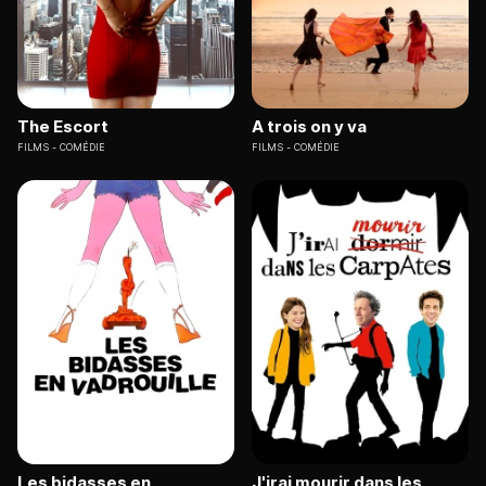
The Escort
A trois on y va
FILMS
COMÉDIE
FILMS
COMÉDIE
Les bidasses en
J'irai mourir dans les