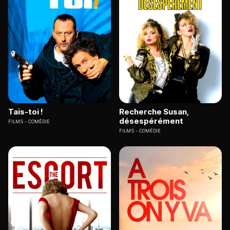
Tais-toi !
Recherche Susan,
désespérément
FILMS
COMÉDIE
FILMS
COMÉDIE