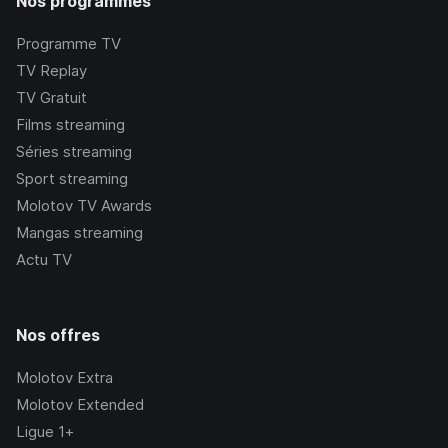
Nos programmes
Programme TV
TV Replay
TV Gratuit
Films streaming
Séries streaming
Sport streaming
Molotov TV Awards
Mangas streaming
Actu TV
Nos offres
Molotov Extra
Molotov Extended
Ligue 1+