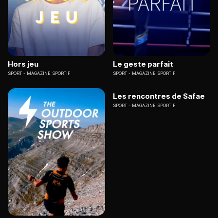
Hors jeu
Le geste parfait
SPORT
MAGAZINE SPORTIF
SPORT
MAGAZINE SPORTIF
Les rencontres de Safae
SPORT
MAGAZINE SPORTIF