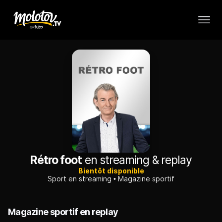
Rétro foot
en streaming & replay
Bientôt disponible
Sport en streaming
Magazine sportif
Magazine sportif en replay