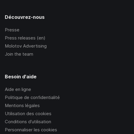
Découvrez-nous
Presse
Press releases (en)
Molotov Advertising
Join the team
Besoin d'aide
Aide en ligne
Politique de confidentialité
Mentions légales
Utilisation des cookies
Conditions d’utilisation
Personnaliser les cookies