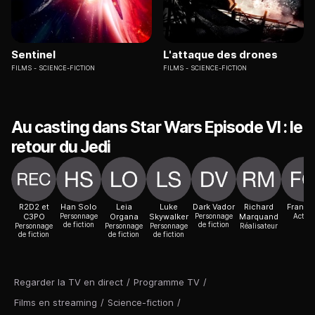
Sentinel
L'attaque des drones
FILMS
SCIENCE-FICTION
FILMS
SCIENCE-FICTION
Au casting dans Star Wars Episode VI : le
retour du Jedi
R2D2 et
Han Solo
Leia
Luke
Dark Vador
Richard
Frank 
C3PO
Personnage
Organa
Skywalker
Personnage
Marquand
Acteur
de fiction
de fiction
Personnage
Personnage
Personnage
Réalisateur
de fiction
de fiction
de fiction
Regarder la TV en direct
/
Programme TV
/
Films en streaming
/
Science-fiction
/