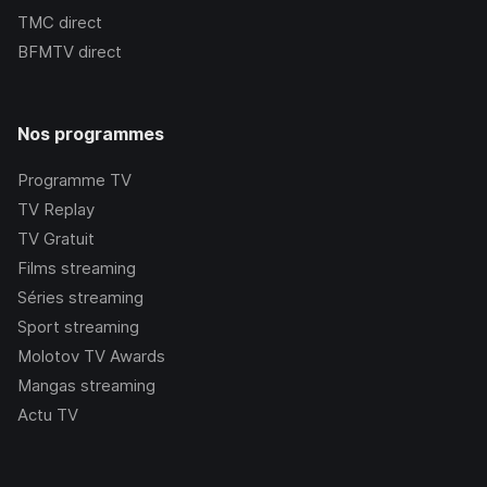
TMC
direct
BFMTV
direct
Nos programmes
Programme TV
TV Replay
TV Gratuit
Films streaming
Séries streaming
Sport streaming
Molotov TV Awards
Mangas streaming
Actu TV