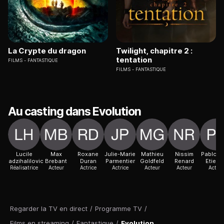
La Crypte du dragon
Twilight, chapitre 2 :
tentation
FILMS
FANTASTIQUE
FILMS
FANTASTIQUE
Au casting dans Evolution
Lucile
Max
Roxane
Julie-Marie
Mathieu
Nissim
Pablo-
Hadzihalilovic
Brebant
Duran
Parmentier
Goldfeld
Renard
Etienn
Réalisatrice
Acteur
Actrice
Actrice
Acteur
Acteur
Acteur
Regarder la TV en direct
/
Programme TV
/
Films en streaming
/
Fantastique
/
Evolution