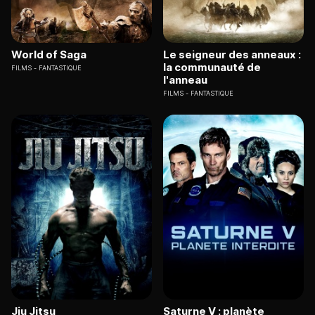
World of Saga
Le seigneur des anneaux :
la communauté de
FILMS
FANTASTIQUE
l'anneau
FILMS
FANTASTIQUE
Jiu Jitsu
Saturne V : planète