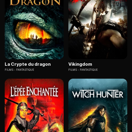
La Crypte du dragon
Vikingdom
FILMS
FANTASTIQUE
FILMS
FANTASTIQUE