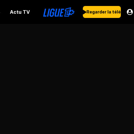
Actu TV
s
Regarder la télé