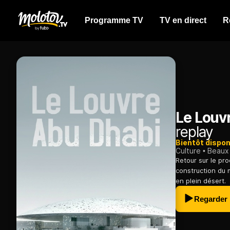
Programme TV
TV en direct
R
Le Louv
replay
Bientôt dispon
Culture
Beaux 
Retour sur le pro
construction du 
en plein désert.
Regarder