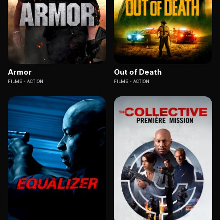
Armor
Out of Death
FILMS
ACTION
FILMS
ACTION