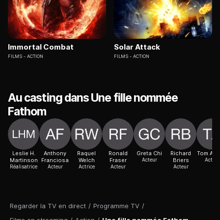
Immortal Combat
Solar Attack
FILMS
ACTION
FILMS
ACTION
Au casting dans Une fille nommée
Fathom
Leslie H.
Anthony
Raquel
Ronald
Greta Chi
Richard
Tom Ad
Martinson
Franciosa
Welch
Fraser
Acteur
Briers
Acteur
Réalisatrice
Acteur
Actrice
Acteur
Acteur
Regarder la TV en direct
/
Programme TV
/