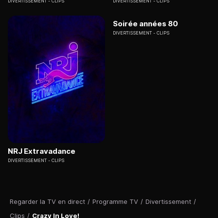
DIVERTISSEMENT
CLIPS
DIVERTISSEMENT
CLIPS
Soirée années 80
DIVERTISSEMENT
CLIPS
NRJ Extravadance
DIVERTISSEMENT
CLIPS
Regarder la TV en direct
/
Programme TV
/
Divertissement
/
Clips
/
Crazy In Love!