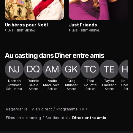
Un héros pour Noël
Just Friends
FILMS
SENTIMENTAL
FILMS
SENTIMENTAL
Au casting dans Dîner entre amis
Norman
Dennis
Andie
Greg
Toni
Taylor
Hollist
Jewison
Quaid
MacDowell
Kinnear
Collette
Emerson
Colem
Réalisateur
Acteur
Actrice
Acteur
Actrice
Acteur
Actric
Regarder la TV en direct
/
Programme TV
/
Films en streaming
/
Sentimental
/
Dîner entre amis