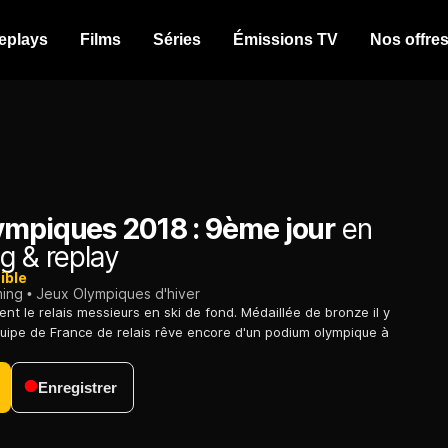
eplays
Films
Séries
Émissions TV
Nos offre
ympiques 2018 : 9ème jour
en
g & replay
ible
ming
Jeux Olympiques d'hiver
nt le relais messieurs en ski de fond. Médaillée de bronze il y
quipe de France de relais rêve encore d'un podium olympique à
Enregistrer