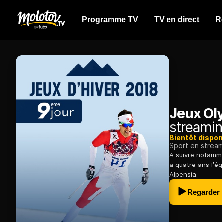
Programme TV
TV en direct
R
Jeux Ol
streamin
Bientôt dispon
Sport en strea
A suivre notamme
a quatre ans l’é
Alpensia.
Regarder