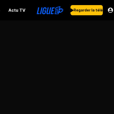
Actu TV
s
Regarder la télé