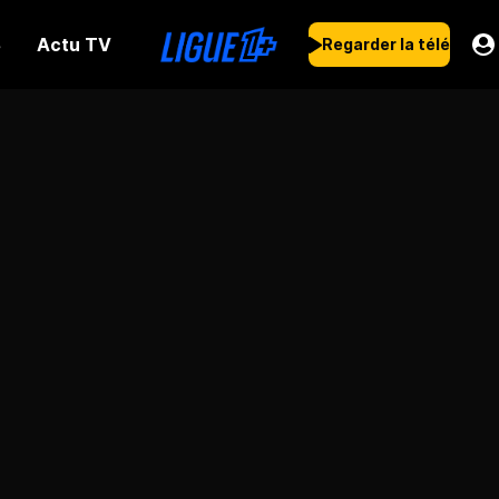
Actu TV
s
Regarder la télé