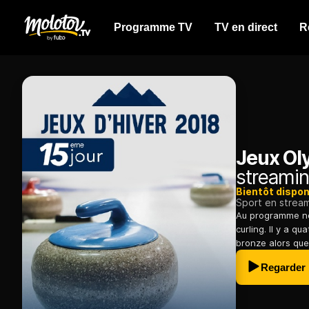
Programme TV
TV en direct
R
Jeux Ol
streamin
Bientôt dispon
Sport en strea
Au programme no
curling. Il y a q
bronze alors que
Regarder