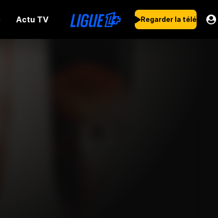
Actu TV
s
Regarder la télé