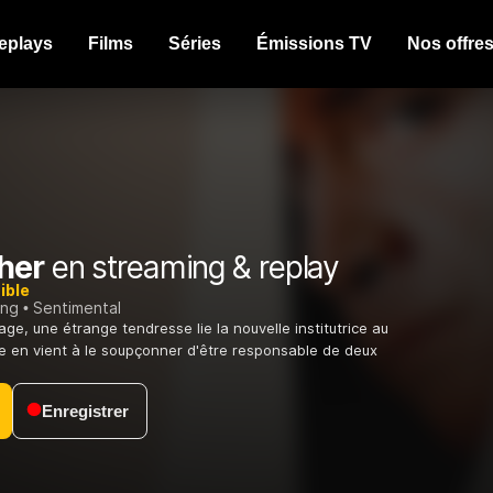
eplays
Films
Séries
Émissions TV
Nos offre
her
en streaming & replay
ible
ing
Sentimental
lage, une étrange tendresse lie la nouvelle institutrice au
le en vient à le soupçonner d'être responsable de deux
Enregistrer