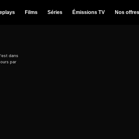
eplays
Films
Séries
Émissions TV
Nos offre
c'est dans
jours par