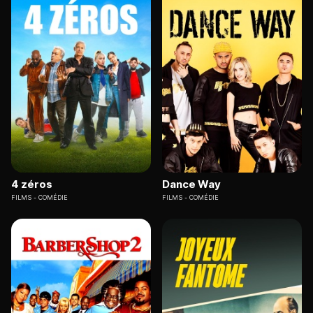
4 zéros
Dance Way
FILMS
COMÉDIE
FILMS
COMÉDIE