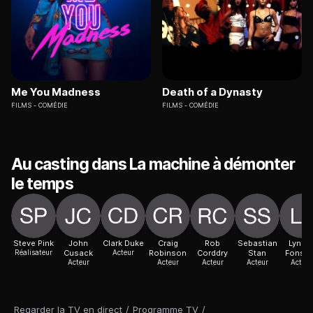
Me You Madness
Death of a Dynasty
FILMS
COMÉDIE
FILMS
COMÉDIE
Au casting dans La machine à démonter
le temps
Steve Pink
John
Clark Duke
Craig
Rob
Sebastian
Lynds
Réalisateur
Cusack
Acteur
Robinson
Corddry
Stan
Fonse
Acteur
Acteur
Acteur
Acteur
Actric
Regarder la TV en direct
/
Programme TV
/