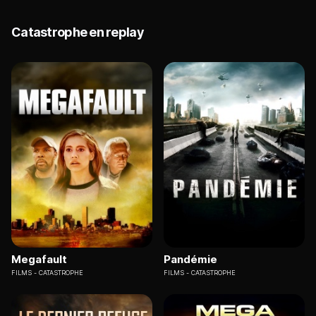
Catastrophe en replay
Megafault
Pandémie
FILMS
CATASTROPHE
FILMS
CATASTROPHE