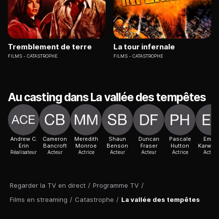
Tremblement de terre
La tour infernale
FILMS
CATASTROPHE
FILMS
CATASTROPHE
Au casting dans La vallée des tempêtes
Andrew C.
Cameron
Meredith
Shaun
Duncan
Pascale
Emma
Erin
Bancroft
Monroe
Benson
Fraser
Hutton
Karwan
Réalisateur
Acteur
Actrice
Acteur
Acteur
Actrice
Actric
Regarder la TV en direct
/
Programme TV
/
Films en streaming
/
Catastrophe
/
La vallée des tempêtes