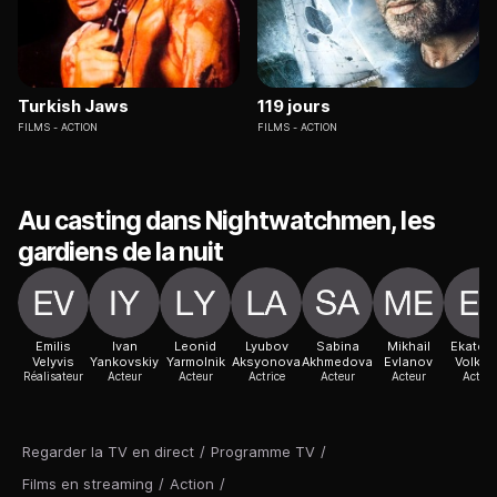
Turkish Jaws
119 jours
FILMS
ACTION
FILMS
ACTION
Au casting dans Nightwatchmen, les
gardiens de la nuit
Emilis
Ivan
Leonid
Lyubov
Sabina
Mikhail
Ekateri
Velyvis
Yankovskiy
Yarmolnik
Aksyonova
Akhmedova
Evlanov
Volkov
Réalisateur
Acteur
Acteur
Actrice
Acteur
Acteur
Acteur
Regarder la TV en direct
/
Programme TV
/
Films en streaming
/
Action
/