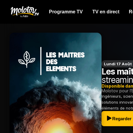
Programme TV
TV en direct
R
Lundi 17 Août
Les maî
streami
Disponible da
Molotov pour l'
Ingénieurs, scie
solutions innova
éléments de notr
Regarder