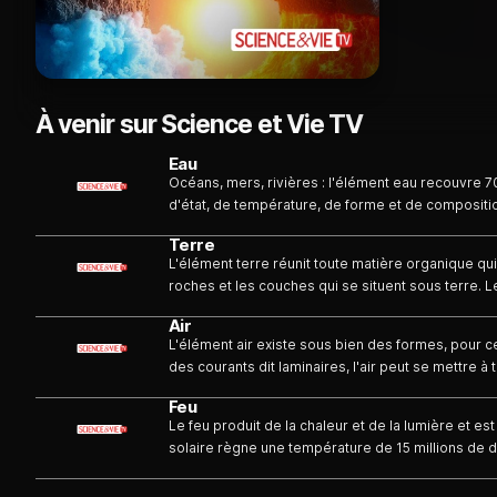
À venir sur Science et Vie TV
Eau
Océans, mers, rivières : l'élément eau recouvre 70
d'état, de température, de forme et de compositi
possède une puissance phénoménale. Ses profond
Terre
extraordinaires. Pourtant, moins de 2% des fonds 
L'élément terre réunit toute matière organique qui
L'eau renferme donc de nombreux mystères. Et c'
roches et les couches qui se situent sous terre. L
découvrir.
et produits en décomposition constituent la matièr
Air
est aussi une surface solide qui varie de consistan
L'élément air existe sous bien des formes, pour 
des courants dit laminaires, l'air peut se mettre 
Rencontre avec des "maîtres de l'air", qui se sont
Feu
d'air pour réinventer notre manière de se déplacer
Le feu produit de la chaleur et de la lumière et es
marchandises.
solaire règne une température de 15 millions de 
rayonnement sur Terre soit beaucoup moins forte, s
réchauffe et nous éclaire. L'énergie solaire sera l