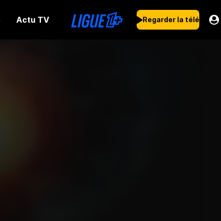
Actu TV
s
Regarder la télé