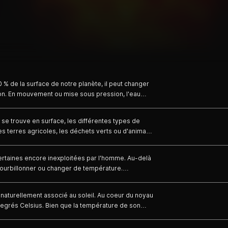
 % de la surface de notre planète, il peut changer
on. En mouvement ou mise sous pression, l'eau
eurs recèlent une faune et une flore
océaniques ont été explorés par l'homme à ce jour.
 se trouve en surface, les différentes types de
est le défi de ces nouveaux chercheurs de les
es terres agricoles, les déchets verts ou d'animaux
e terrestre organique présente sur le sol. La terre
ce et de composition telle la pierre ou l'argile.
certaines encore inexploitées par l'homme. Au-delà
à tourbillonner ou changer de température.
 lancés le défi de tirer parti de chaque mouvement
, de produire de l'électricité, de transporter les
t naturellement associé au soleil. Au coeur du noyau
degrés Celsius. Bien que la température de son
on potentiel énergétique est infini. Il nous
a source d'énergie la plus exploitée du futur.