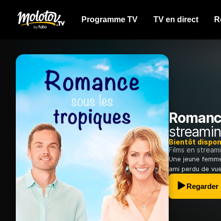
Programme TV
TV en direct
R
Romance
streamin
Bientôt dispon
Films en stream
Une jeune femme
ami perdu de vue.
Regarder