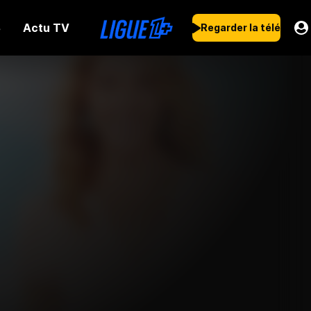
Actu TV
s
Regarder la télé