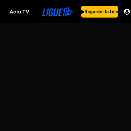
Actu TV
s
Regarder la télé