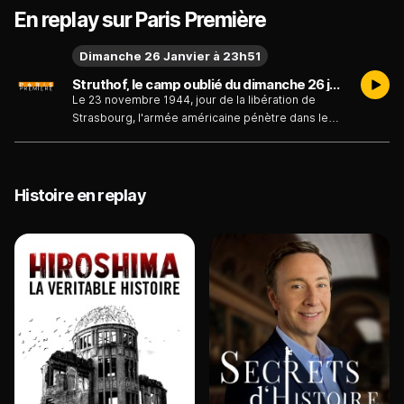
En replay sur Paris Première
Dimanche 26 Janvier à 23h51
Struthof, le camp oublié du dimanche 26 janvier
Le 23 novembre 1944, jour de la libération de
Strasbourg, l'armée américaine pénètre dans le
camp de Natzweiler-Struthof. Installé en Alsace,
région annexée par l'Allemagne, il fut l'unique camp
de concentration installé sur le territoire français. Il
est pourtant l'un des témoins les plus tangibles de
Histoire en replay
ce qui fut un enfer pour près de 50 000 déportés
venus de l'Europe entière et réduits à l'esclavage.