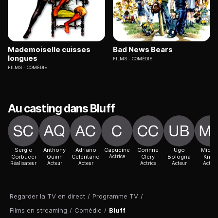
Mademoiselle cuisses
Bad News Bears
longues
FILMS
COMÉDIE
FILMS
COMÉDIE
Au casting dans Bluff
Sergio
Anthony
Adriano
Capucine
Corinne
Ugo
Micke
Corbucci
Quinn
Celentano
Actrice
Clery
Bologna
Knox
Réalisateur
Acteur
Acteur
Actrice
Acteur
Acteur
Regarder la TV en direct
/
Programme TV
/
Films en streaming
/
Comédie
/
Bluff