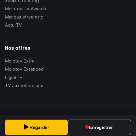
Sport streaming
Molotov TV Awards
Mangas streaming
Actu TV
Nos offres
Molotov Extra
Molotov Extended
Ligue 1+
TV au meilleur prix
©Molotov
2026
, Version:
2.228.1
Regarder
Enregistrer