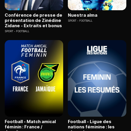
Conférence de presse de
Nuestra alma
présentation de Zinédine
SPORT
FOOTBALL
Zidane - Extraits et bonus
SPORT
FOOTBALL
Football - Match amical
Football - Ligue des
féminin : France /
nations féminine : les