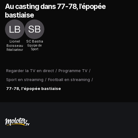
Au casting dans 77-78, l'épopée
bastiaise
Lionel
SC Bastia
Boisseau
Equipe de
Sport
Réalisateur
Regarder la TV en direct
/
Programme TV
/
Sport en streaming
/
Football en streaming
/
77-78, l'épopée bastiaise