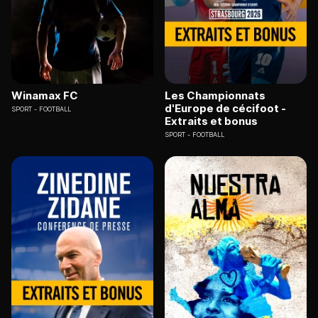
Winamax FC
Les Championnats
d'Europe de cécifoot -
SPORT
FOOTBALL
Extraits et bonus
SPORT
FOOTBALL