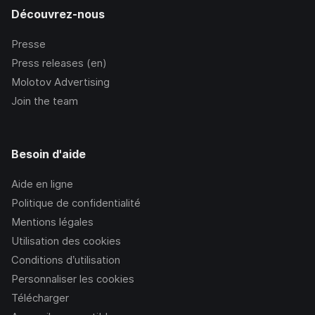
Découvrez-nous
Presse
Press releases (en)
Molotov Advertising
Join the team
Besoin d'aide
Aide en ligne
Politique de confidentialité
Mentions légales
Utilisation des cookies
Conditions d’utilisation
Personnaliser les cookies
Télécharger