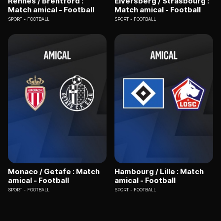
Rennes / Brentford :
Elversberg / Strasbourg :
Match amical - Football
Match amical - Football
SPORT
FOOTBALL
SPORT
FOOTBALL
Monaco / Getafe : Match
Hambourg / Lille : Match
amical - Football
amical - Football
SPORT
FOOTBALL
SPORT
FOOTBALL