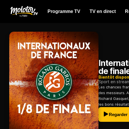
Programme TV
TV en direct
R
Interna
de final
Bientôt dispon
Sport en strea
Les chances fran
des messieurs. A
Richard Gasquet,
les bons résulta
Regarder