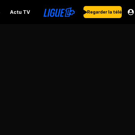
Actu TV
s
Regarder la télé