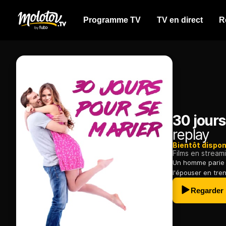
Programme TV
TV en direct
R
30 jours
replay
Bientôt dispon
Films en stream
Un homme parie q
l'épouser en tren
Regarder