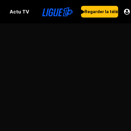
Actu TV
s
Regarder la télé