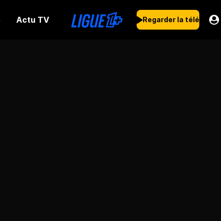
Actu TV
s
Regarder la télé