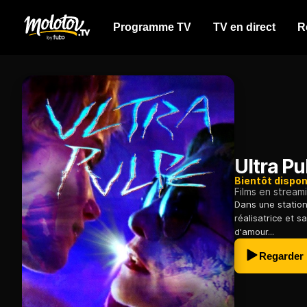
Programme TV
TV en direct
R
Ultra Pu
Bientôt dispon
Films en stream
Dans une station 
réalisatrice et s
d'amour...
Regarder