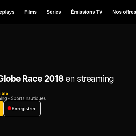
eplays
Films
Séries
Émissions TV
Nos offre
Globe Race 2018
en streaming
ible
ming
Sports nautiques
Enregistrer