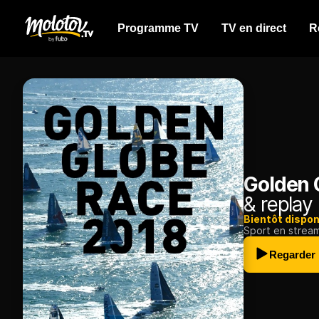
Programme TV
TV en direct
R
Golden 
& replay
Bientôt dispon
Sport en strea
Regarder