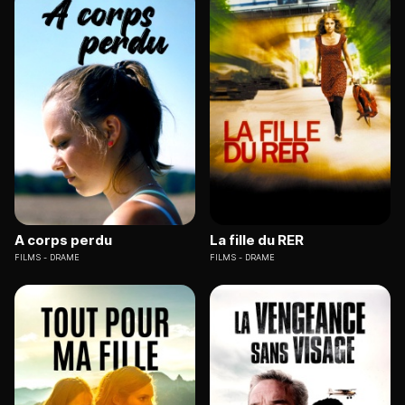
A corps perdu
La fille du RER
FILMS
DRAME
FILMS
DRAME