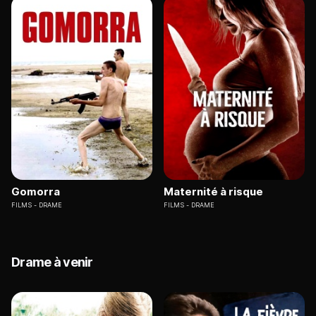
Gomorra
Maternité à risque
FILMS
DRAME
FILMS
DRAME
Drame à venir