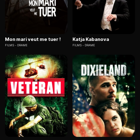
Mon mari veut me tuer !
Katja Kabanova
FILMS
DRAME
FILMS
DRAME