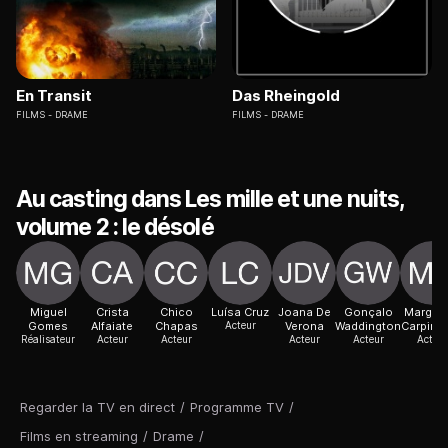
En Transit
Das Rheingold
FILMS
DRAME
FILMS
DRAME
Au casting dans Les mille et une nuits,
volume 2 : le désolé
Miguel
Crista
Chico
Luísa Cruz
Joana De
Gonçalo
Margari
Gomes
Alfaiate
Chapas
Acteur
Verona
Waddington
Carpinte
Réalisateur
Acteur
Acteur
Acteur
Acteur
Acteur
Regarder la TV en direct
/
Programme TV
/
Films en streaming
/
Drame
/