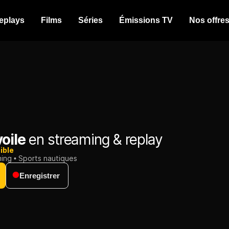
eplays
Films
Séries
Émissions TV
Nos offre
voile
en streaming & replay
ible
ming
Sports nautiques
Enregistrer