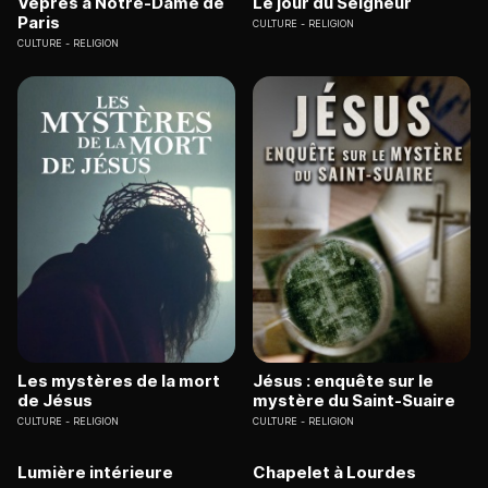
Vêpres à Notre-Dame de
Le jour du Seigneur
Paris
CULTURE
RELIGION
CULTURE
RELIGION
Les mystères de la mort
Jésus : enquête sur le
de Jésus
mystère du Saint-Suaire
CULTURE
RELIGION
CULTURE
RELIGION
Lumière intérieure
Chapelet à Lourdes