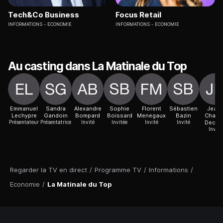
Tech&Co Business
Focus Retail
INFORMATIONS
ECONOMIE
INFORMATIONS
ECONOMIE
Au casting dans La Matinale du Top
Emmanuel
Sandra
Alexandre
Sophie
Florent
Sébastien
Jean-
Lechypre
Gandoin
Bompard
Boissard
Menegaux
Bazin
Charle
Présentateur
Présentatrice
Invité
Invitée
Invité
Invité
Decau
Invité
Regarder la TV en direct
/
Programme TV
/
Informations
/
Economie
/
La Matinale du Top