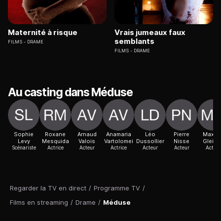
Maternité à risque
Vrais jumeaux faux
semblants
FILMS
DRAME
FILMS
DRAME
Au casting dans Méduse
Sophie
Roxane
Arnaud
Anamaria
Léo
Pierre
Maxim
Levy
Mesquida
Valois
Vartolomei
Dussollier
Nisse
Gleize
Scénariste
Actrice
Acteur
Actrice
Acteur
Acteur
Acteur
Regarder la TV en direct
/
Programme TV
/
Films en streaming
/
Drame
/
Méduse