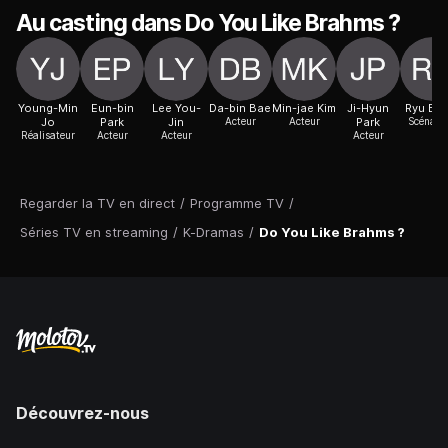
Au casting dans Do You Like Brahms ?
Young-Min
Eun-bin
Lee You-
Da-bin Bae
Min-jae Kim
Ji-Hyun
Ryu Bo-
Jo
Park
Jin
Acteur
Acteur
Park
Scénaris
Réalisateur
Acteur
Acteur
Acteur
Regarder la TV en direct
/
Programme TV
/
Séries TV en streaming
/
K-Dramas
/
Do You Like Brahms ?
Découvrez-nous