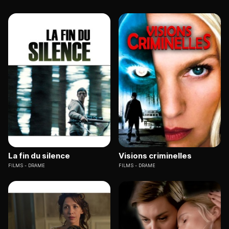
La fin du silence
Visions criminelles
FILMS
DRAME
FILMS
DRAME