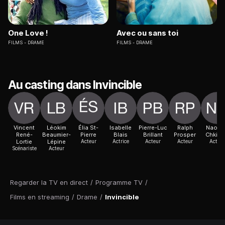
One Love !
Avec ou sans toi
FILMS
DRAME
FILMS
DRAME
Au casting dans Invincible
Vincent
Léokim
Élia St-
Isabelle
Pierre-Luc
Ralph
Naoufe
René-
Beaumier-
Pierre
Blais
Brillant
Prosper
Chkira
Lortie
Lépine
Acteur
Actrice
Acteur
Acteur
Acteur
Scénariste
Acteur
Regarder la TV en direct
/
Programme TV
/
Films en streaming
/
Drame
/
Invincible