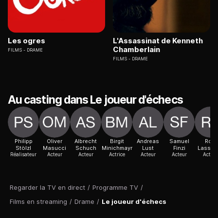
Les ogres
L'Assassinat de Kenneth
Chamberlain
FILMS
DRAME
FILMS
DRAME
Au casting dans Le joueur d'échecs
Philipp
Oliver
Albrecht
Birgit
Andreas
Samuel
Rolf
Stölzl
Masucci
Schuch
Minichmayr
Lust
Finzi
Lassgå
Réalisateur
Acteur
Acteur
Actrice
Acteur
Acteur
Acteur
Regarder la TV en direct
/
Programme TV
/
Films en streaming
/
Drame
/
Le joueur d'échecs