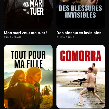
Mon mari veut me tuer !
Des blessures invisibles
FILMS
DRAME
FILMS
DRAME