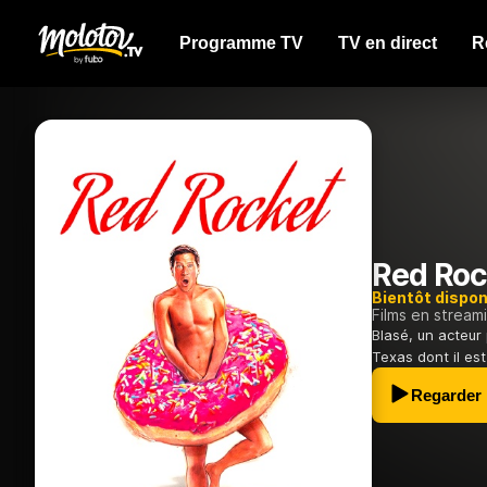
Programme TV
TV en direct
R
Red Roc
Bientôt dispon
Films en stream
Blasé, un acteur
Texas dont il est 
Regarder