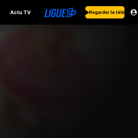
Actu TV
s
Regarder la télé