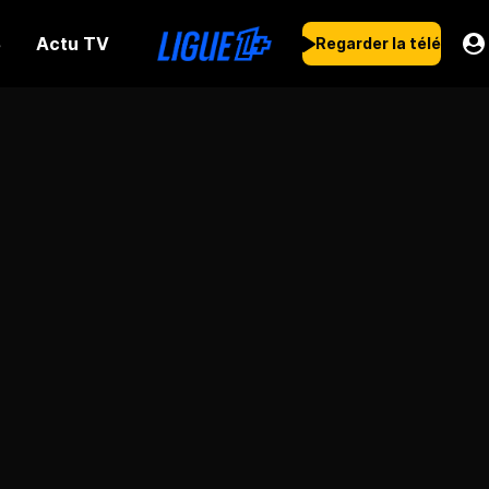
Actu TV
s
Regarder la télé