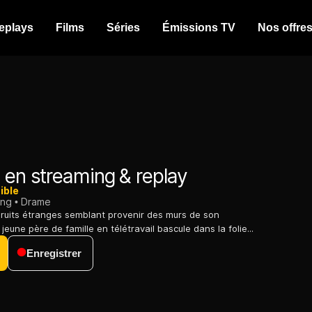
eplays
Films
Séries
Émissions TV
Nos offre
a
en streaming & replay
ible
ing
Drame
 bruits étranges semblant provenir des murs de son
eune père de famille en télétravail bascule dans la folie...
Enregistrer