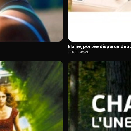
Elaine, portée disparue depu
FILMS
DRAME