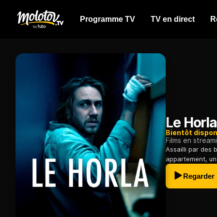
Programme TV
TV en direct
R
Le Horl
Bientôt dispon
Films en stream
Assailli par des
appartement, un j
Regarder