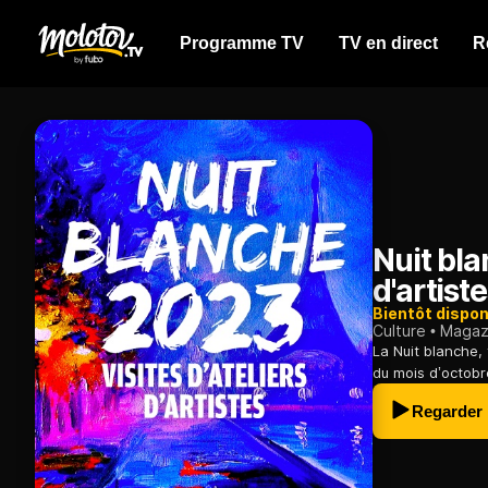
Programme TV
TV en direct
R
Nuit bla
d'artist
Bientôt dispon
Culture
Magazi
La Nuit blanche,
du mois d’octobre
Regarder