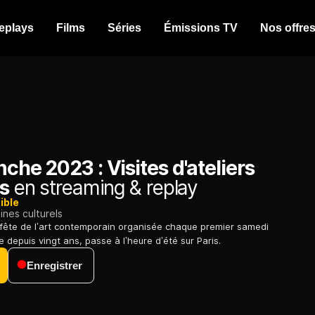
eplays
Films
Séries
Émissions TV
Nos offre
nche 2023 : Visites d'ateliers
es
en streaming & replay
ible
nes culturels
 fête de l’art contemporain organisée chaque premier samedi
 depuis vingt ans, passe à l’heure d’été sur Paris.
Enregistrer