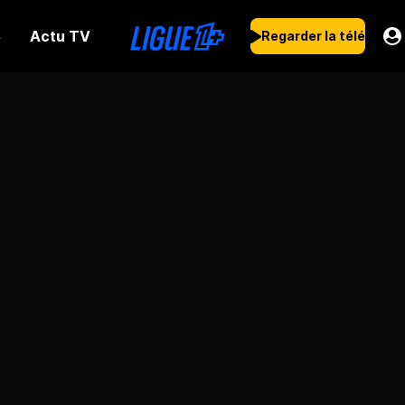
Actu TV
s
Regarder la télé