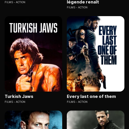
légende renaît
FILMS
ACTION
FILMS
ACTION
Turkish Jaws
Every last one of them
FILMS
ACTION
FILMS
ACTION