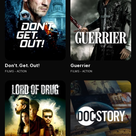
Don't. Get. Out!
Guerrier
FILMS
ACTION
FILMS
ACTION