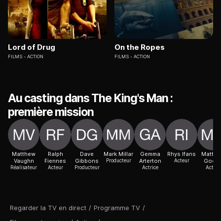
Lord of Drug
On the Ropes
FILMS
ACTION
FILMS
ACTION
Au casting dans The King's Man :
première mission
Matthew
Ralph
Dave
Mark Millar
Gemma
Rhys Ifans
Matth
Vaughn
Fiennes
Gibbons
Producteur
Arterton
Acteur
Good
Réalisateur
Acteur
Producteur
Actrice
Acteur
Regarder la TV en direct
/
Programme TV
/