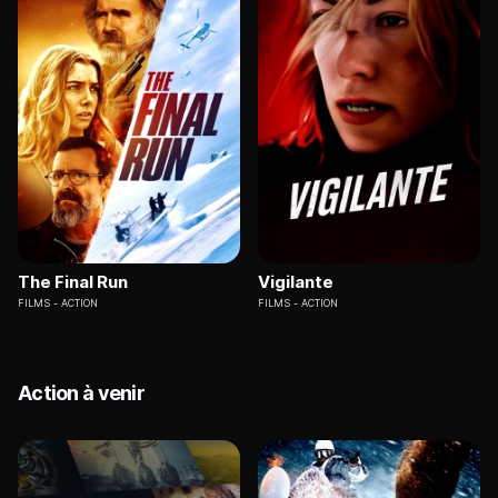
The Final Run
Vigilante
FILMS
ACTION
FILMS
ACTION
Action à venir