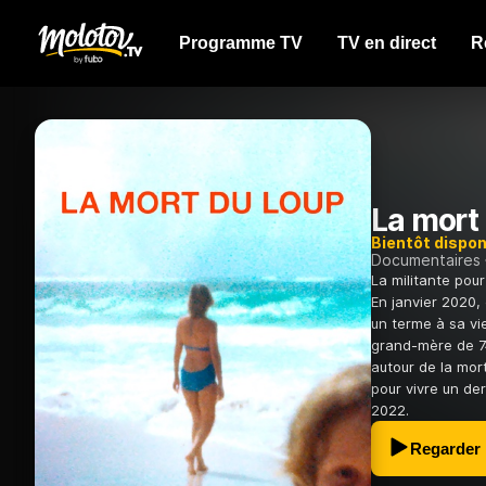
Programme TV
TV en direct
R
La mort
Bientôt dispon
Documentaires
La militante pou
En janvier 2020,
un terme à sa vie
grand-mère de 74
autour de la mort
pour vivre un der
2022.
Regarder