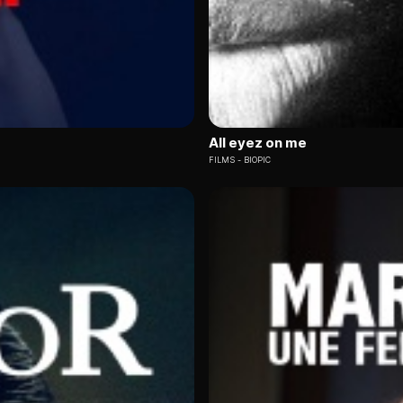
All eyez on me
FILMS
BIOPIC