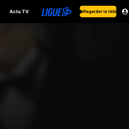
Actu TV
s
Regarder la télé