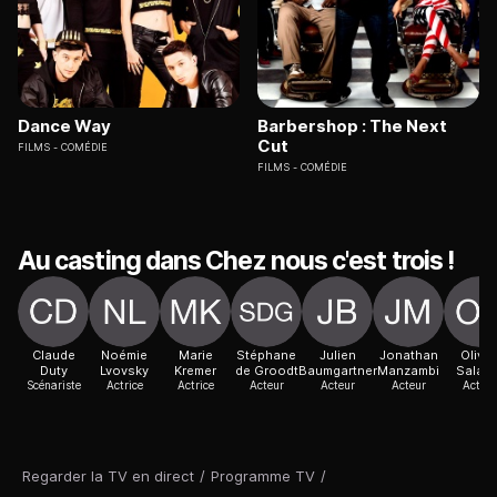
Dance Way
Barbershop : The Next
Cut
FILMS
COMÉDIE
FILMS
COMÉDIE
Au casting dans Chez nous c'est trois !
Claude
Noémie
Marie
Stéphane
Julien
Jonathan
Olivie
Duty
Lvovsky
Kremer
de Groodt
Baumgartner
Manzambi
Saladi
Scénariste
Actrice
Actrice
Acteur
Acteur
Acteur
Acteur
Regarder la TV en direct
/
Programme TV
/