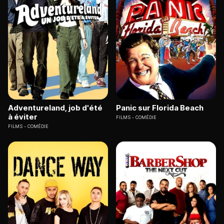
Adventureland, job d'été
Panic sur Florida Beach
à éviter
FILMS
COMÉDIE
FILMS
COMÉDIE