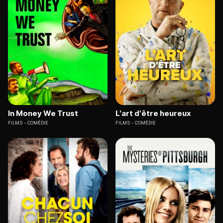
In Money We Trust
L'art d'être heureux
FILMS
COMÉDIE
FILMS
COMÉDIE