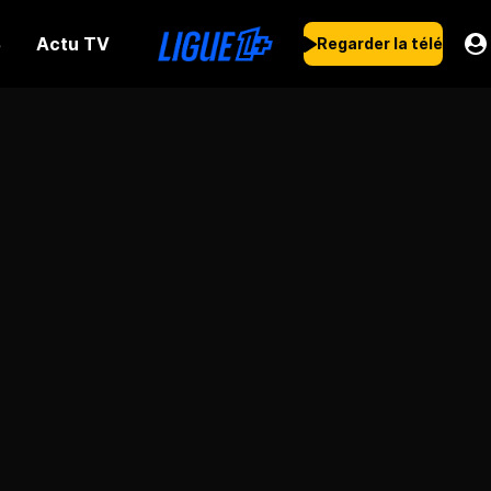
Actu TV
s
Regarder la télé