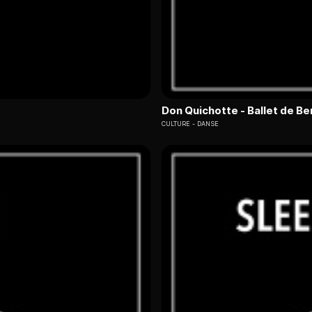
Don Quichotte - Ballet de Be
CULTURE
DANSE