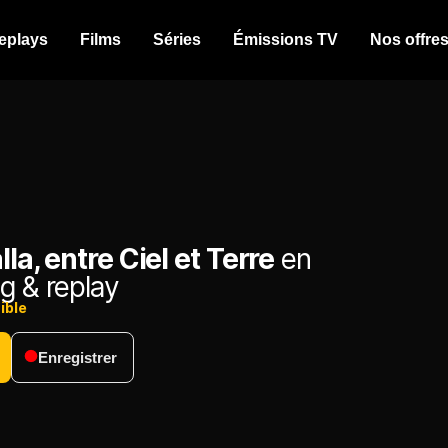
eplays
Films
Séries
Émissions TV
Nos offre
lla, entre Ciel et Terre
en
g & replay
ible
Enregistrer