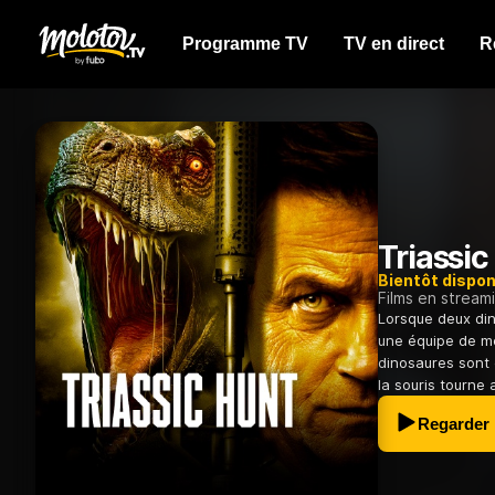
Programme TV
TV en direct
R
Triassic
Bientôt dispon
Films en stream
Lorsque deux din
une équipe de me
dinosaures sont é
la souris tourne a
Regarder