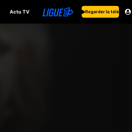
Actu TV
s
Regarder la télé