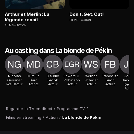
Arthur et Merlin : La
Don't. Get. Out!
légende renaît
FILMS
ACTION
FILMS
ACTION
Au casting dans La blonde de Pékin
Nicolas
Mireille
Claudio
Edward G.
Werner
Françoise
Jean-
Gessner
Darc
Brook
Robinson
Schwier
Brion
Jacqu
Réalisateur
Actrice
Acteur
Acteur
Acteur
Actrice
Delb
Acteur
Regarder la TV en direct
/
Programme TV
/
Films en streaming
/
Action
/
La blonde de Pékin