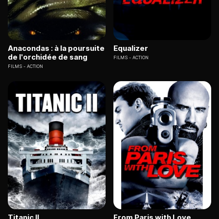
Anacondas : à la poursuite
Equalizer
de l'orchidée de sang
FILMS
ACTION
FILMS
ACTION
Titanic II
From Paris with Love