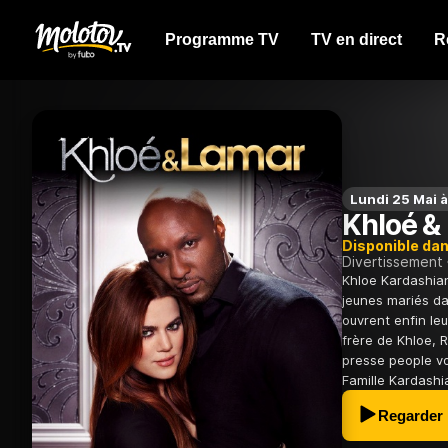
Programme TV
TV en direct
R
Lundi 25 Mai 
Khloé &
Disponible da
Divertissement
Khloe Kardashia
jeunes mariés dan
ouvrent enfin leu
frère de Khloe, 
presse people vo
Famille Kardashi
Regarder