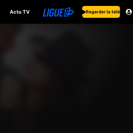
Actu TV
s
Regarder la télé