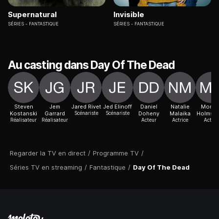
Supernatural
Invisible
SÉRIES
FANTASTIQUE
SÉRIES
FANTASTIQUE
Au casting dans Day Of The Dead
Steven
Jem
Jared Rivet
Jed Elinoff
Daniel
Natalie
Morga
Kostanski
Garrard
Scénariste
Scénariste
Doheny
Malaika
Holmst
Réalisateur
Réalisateur
Acteur
Actrice
Acteur
Regarder la TV en direct
/
Programme TV
/
Séries TV en streaming
/
Fantastique
/
Day Of The Dead