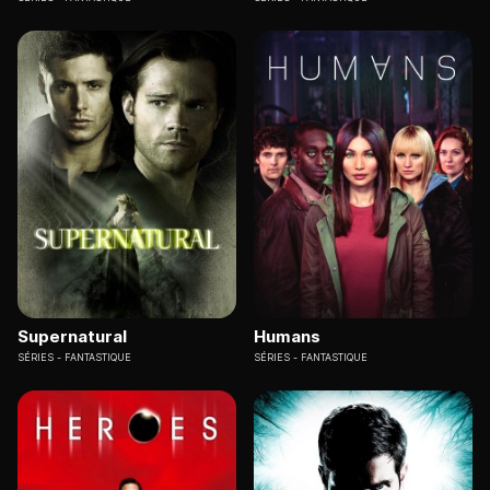
Supernatural
Humans
SÉRIES
FANTASTIQUE
SÉRIES
FANTASTIQUE