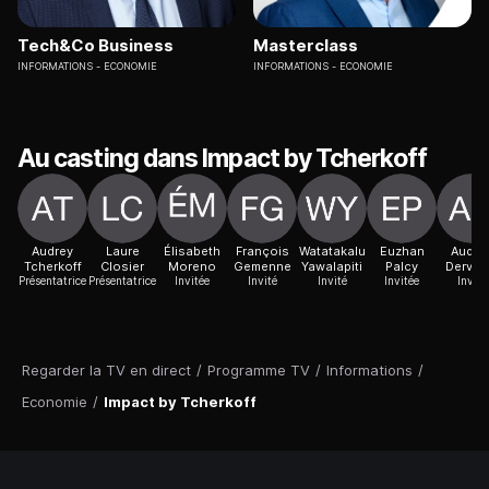
Tech&Co Business
Masterclass
INFORMATIONS
ECONOMIE
INFORMATIONS
ECONOMIE
Au casting dans Impact by Tcherkoff
Audrey
Laure
Élisabeth
François
Watatakalu
Euzhan
Audre
Tcherkoff
Closier
Moreno
Gemenne
Yawalapiti
Palcy
Dervel
Présentatrice
Présentatrice
Invitée
Invité
Invité
Invitée
Invité
Regarder la TV en direct
/
Programme TV
/
Informations
/
Economie
/
Impact by Tcherkoff